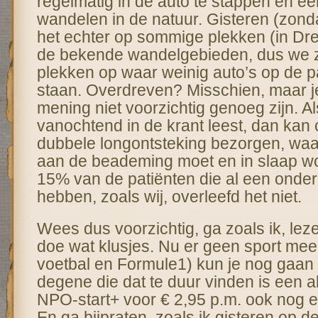
regelmatig in de auto te stappen en ee
wandelen in de natuur. Gisteren (zon
het echter op sommige plekken (in Dre
de bekende wandelgebieden, dus we 
plekken op waar weinig auto’s op de 
staan. Overdreven? Misschien, maar je
mening niet voorzichtig genoeg zijn. Al
vanochtend in de krant leest, dan kan 
dubbele longontsteking bezorgen, waa
aan de beademing moet en in slaap w
15% van de patiënten die al een onder
hebben, zoals wij, overleefd het niet.
Wees dus voorzichtig, ga zoals ik, lez
doe wat klusjes. Nu er geen sport meer
voetbal en Formule1) kun je nog gaan 
degene die dat te duur vinden is een
NPO-start+ voor € 2,95 p.m. ook nog e
En ga bijpraten, zoals ik gisteren op d