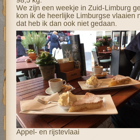
98,5 kg.
We zijn een weekje in Zuid-Limburg g
kon ik de heerlijke Limburgse vlaaien n
dat heb ik dan ook niet gedaan.
Appel- en rijstevlaai