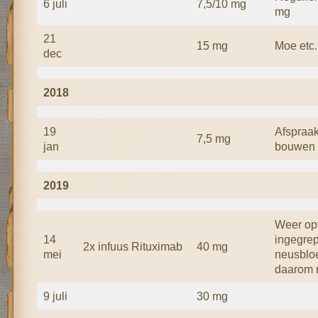
6 juli
7,5/10 mg
mg
21
15 mg
Moe etc.
dec
2018
19
Afspraak 
7,5 mg
jan
bouwen
2019
Weer op
14
ingegre
2x infuus Rituximab
40 mg
mei
neusbloe
daarom 
9 juli
30 mg