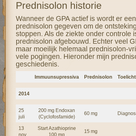
Prednisolon historie
Wanneer de GPA actief is wordt er een 
prednisolon gegeven om de ontsteking
stoppen. Als de ziekte onder controle i
prednisolon afgebouwd. Echter veel G
maar moeilijk helemaal prednisolon-vrij
vele pogingen. Hieronder mijn prednis
geschiedenis.
Immuunsupressiva
Prednisolon
Toelicht
2014
25
200 mg Endoxan
60 mg
Diagno
juli
(Cyclofosfamide)
13
Start Azathioprine
15 mg
nov
100 mg