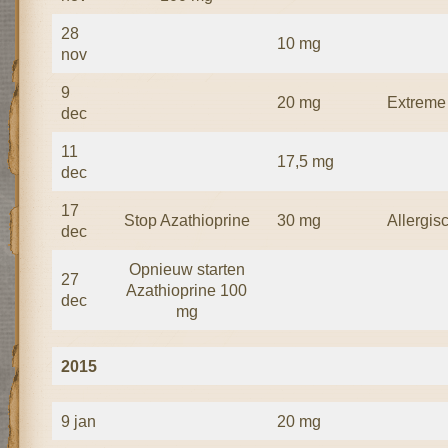
28
10 mg
nov
9
20 mg
Extreme
dec
11
17,5 mg
dec
17
Stop Azathioprine
30 mg
Allergis
dec
Opnieuw starten
27
Azathioprine 100
dec
mg
2015
9 jan
20 mg