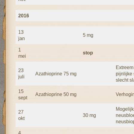
2016
13
5 mg
jan
1
stop
mei
Extreem
23
Azathioprine 75 mg
pijnlijk
juli
slecht s
15
Azathioprine 50 mg
Verhogi
sept
Mogelijk
27
30 mg
neusbloe
okt
neusbio
4