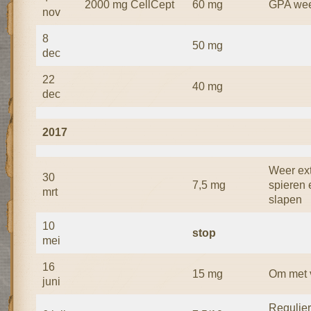
2000 mg CellCept
60 mg
GPA weer
nov
8
50 mg
dec
22
40 mg
dec
2017
Weer ext
30
7,5 mg
spieren 
mrt
slapen
10
stop
mei
16
15 mg
Om met 
juni
Regulier