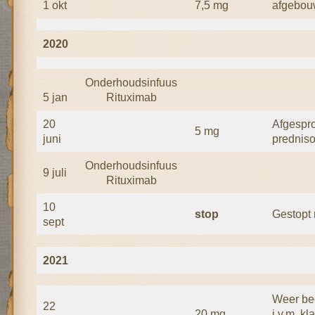
1 okt
7,5 mg
afgebouw
2020
Onderhoudsinfuus
5 jan
Rituximab
20
Afgespr
5 mg
juni
predniso
Onderhoudsinfuus
9 juli
Rituximab
10
stop
Gestopt 
sept
2021
Weer be
22
20 mg
i.v.m. kl