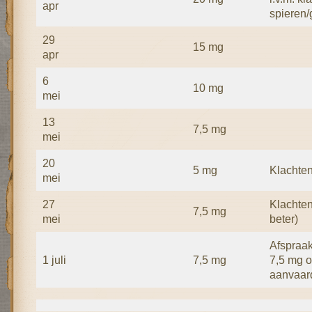
apr
spieren/
29
15 mg
apr
6
10 mg
mei
13
7,5 mg
mei
20
5 mg
Klachte
mei
27
Klachten
7,5 mg
mei
beter)
Afspraak
1 juli
7,5 mg
7,5 mg o
aanvaard