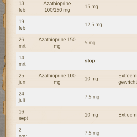
13
Azathioprine
15 mg
feb
100/150 mg
19
12,5 mg
feb
26
Azathioprine 150
5 mg
mrt
mg
14
stop
mrt
25
Azathioprine 100
Extreem 
10 mg
juni
mg
gewrich
24
7,5 mg
juli
16
10 mg
Extreem
sept
2
7,5 mg
nov