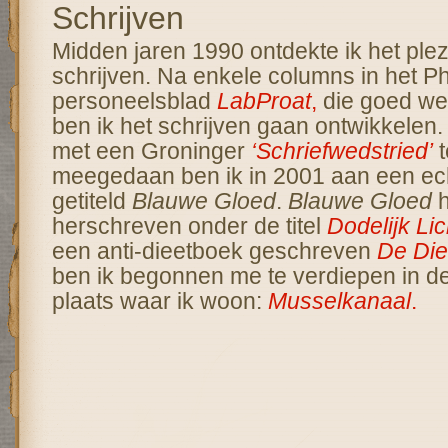
Schrijven
Midden jaren 1990 ontdekte ik het plez
schrijven. Na enkele columns in het Phi
personeelsblad
LabProat
,
die goed we
ben ik het schrijven gaan ontwikkelen
met een Groninger
‘Schriefwedstried’
t
meegedaan ben ik in 2001 aan een e
getiteld
Blauwe Gloed
.
Blauwe Gloed
h
herschreven onder de titel
Dodelijk Lic
een anti-dieetboek geschreven
De Diee
ben ik begonnen me te verdiepen in de
plaats waar ik woon:
Musselkanaal
.